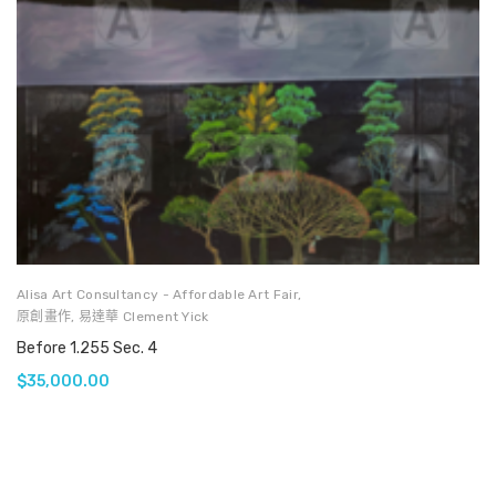
Alisa Art Consultancy - Affordable Art Fair
,
原創畫作
,
易達華 Clement Yick
Before 1.255 Sec. 4
$
35,000.00