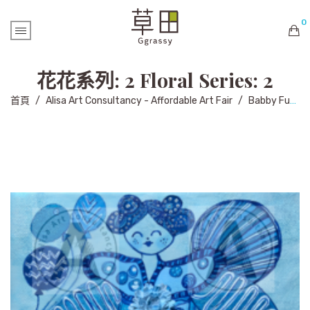
0
購物車內未有商品
花花系列: 2 Floral Series: 2
首頁
/
Alisa Art Consultancy - Affordable Art Fair
/
Babby Fung