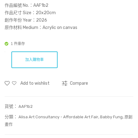
空
作品編號 No.：AAF1b2
到
作品尺寸 Size：20x20cm
創作年份 Year：2026
悠
原作材料 Medium：Acrylic on canvas
悠
的
1 件庫存
森
林-
加入購物車
091
100
Tre
Add to wishlist
Compare
es-
091
貨號：
AAF1b2
分類：
,
,
Alisa Art Consultancy - Affordable Art Fair
Babby Fung
原創
畫作