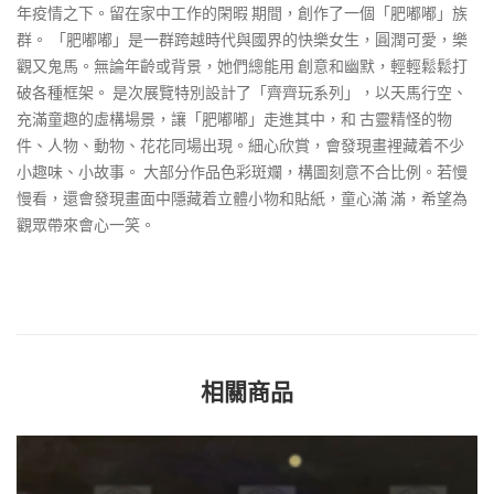
年疫情之下。留在家中工作的閑暇 期間，創作了一個「肥嘟嘟」族
群。 「肥嘟嘟」是一群跨越時代與國界的快樂女生，圓潤可愛，樂
觀又鬼馬。無論年齡或背景，她們總能用 創意和幽默，輕輕鬆鬆打
破各種框架。 是次展覽特別設計了「齊齊玩系列」，以天馬行空、
充滿童趣的虛構場景，讓「肥嘟嘟」走進其中，和 古靈精怪的物
件、人物、動物、花花同場出現。細心欣賞，會發現畫裡藏着不少
小趣味、小故事。 大部分作品色彩斑斕，構圖刻意不合比例。若慢
慢看，還會發現畫面中隱藏着立體小物和貼紙，童心滿 滿，希望為
觀眾帶來會心一笑。
相關商品