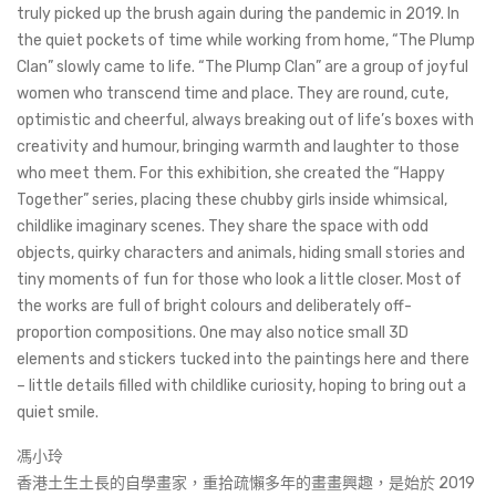
truly picked up the brush again during the pandemic in 2019. In
the quiet pockets of time while working from home, “The Plump
Clan” slowly came to life. “The Plump Clan” are a group of joyful
women who transcend time and place. They are round, cute,
optimistic and cheerful, always breaking out of life’s boxes with
creativity and humour, bringing warmth and laughter to those
who meet them. For this exhibition, she created the “Happy
Together” series, placing these chubby girls inside whimsical,
childlike imaginary scenes. They share the space with odd
objects, quirky characters and animals, hiding small stories and
tiny moments of fun for those who look a little closer. Most of
the works are full of bright colours and deliberately off-
proportion compositions. One may also notice small 3D
elements and stickers tucked into the paintings here and there
– little details filled with childlike curiosity, hoping to bring out a
quiet smile.
馮小玲
香港土生土長的自學畫家，重拾疏懶多年的畫畫興趣，是始於 2019