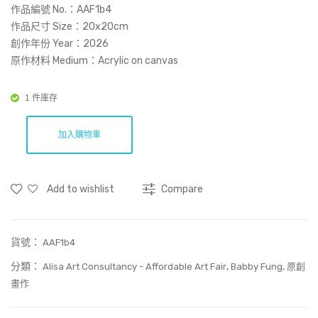
空
ntin
作品編號 No.：AAF1b4
到
g 未
作品尺寸 Size：20x20cm
創作年份 Year：2026
悠
完
原作材料 Medium：Acrylic on canvas
悠
成
的
的
1 件庫存
森
圖
林-
畫
加入購物車
043
100
Tre
Add to wishlist
Compare
es-
043
貨號：
AAF1b4
分類：
,
,
Alisa Art Consultancy - Affordable Art Fair
Babby Fung
原創
畫作