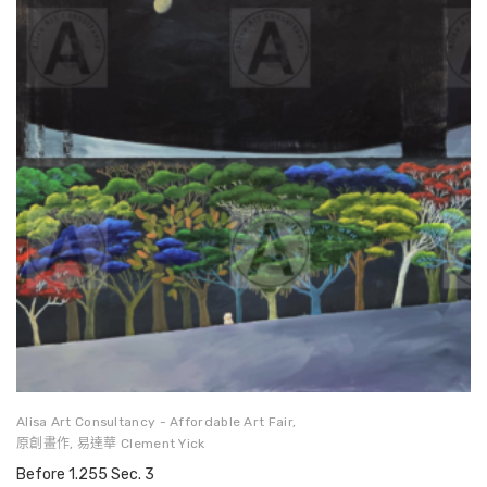
Alisa Art Consultancy - Affordable Art Fair
,
原創畫作
,
易達華 Clement Yick
Before 1.255 Sec. 3