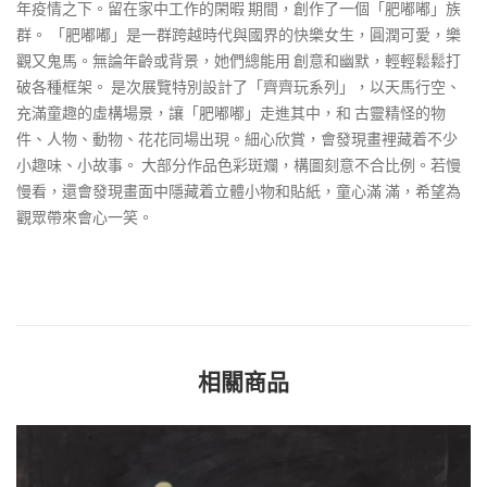
年疫情之下。留在家中工作的閑暇 期間，創作了一個「肥嘟嘟」族
群。 「肥嘟嘟」是一群跨越時代與國界的快樂女生，圓潤可愛，樂
觀又鬼馬。無論年齡或背景，她們總能用 創意和幽默，輕輕鬆鬆打
破各種框架。 是次展覽特別設計了「齊齊玩系列」，以天馬行空、
充滿童趣的虛構場景，讓「肥嘟嘟」走進其中，和 古靈精怪的物
件、人物、動物、花花同場出現。細心欣賞，會發現畫裡藏着不少
小趣味、小故事。 大部分作品色彩斑斕，構圖刻意不合比例。若慢
慢看，還會發現畫面中隱藏着立體小物和貼紙，童心滿 滿，希望為
觀眾帶來會心一笑。
相關商品