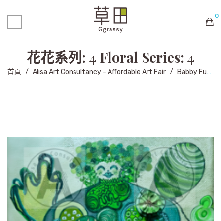
0
購物車內未有商品
花花系列: 4 Floral Series: 4
首頁
/
Alisa Art Consultancy - Affordable Art Fair
/
Babby Fung