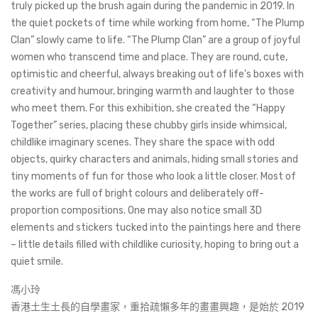
truly picked up the brush again during the pandemic in 2019. In
the quiet pockets of time while working from home, “The Plump
Clan” slowly came to life. “The Plump Clan” are a group of joyful
women who transcend time and place. They are round, cute,
optimistic and cheerful, always breaking out of life’s boxes with
creativity and humour, bringing warmth and laughter to those
who meet them. For this exhibition, she created the “Happy
Together” series, placing these chubby girls inside whimsical,
childlike imaginary scenes. They share the space with odd
objects, quirky characters and animals, hiding small stories and
tiny moments of fun for those who look a little closer. Most of
the works are full of bright colours and deliberately off-
proportion compositions. One may also notice small 3D
elements and stickers tucked into the paintings here and there
– little details filled with childlike curiosity, hoping to bring out a
quiet smile.
馮小玲
香港土生土長的自學畫家，重拾疏懶多年的畫畫興趣，是始於 2019