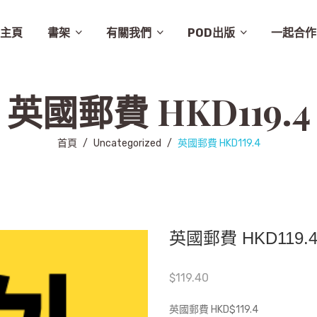
主頁
書架
有關我們
POD出版
一起合作
譚卓文-cheukman
易達華-clement
建築
畫集
月曆
相畫閣
漫畫
特價
素描
城市規劃
繪本
英文
其他
設計
圖文
其他語文
非小說
音樂
勵志
城市
慈善組織
電影
旅遊
學術研究
故事
舞蹈
生活
小說
醫學
社會
攝影
醫學/健康
雜文
歷史
藝術
史地/社會
散文
文化
詩歌
文化藝術
文學
文學/圖文
雜誌
兒童
新書推介
草田推薦
所有商品
聯絡我們
條款及細則
出版聚人
英國郵費 HKD119.4
首頁
/
Uncategorized
/
英國郵費 HKD119.4
英國郵費 HKD119.
$
119.40
英國郵費 HKD$119.4