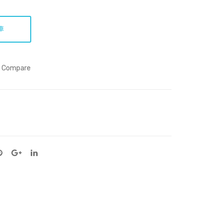
HK
費
D4
平
73
郵
車
HK
D4
Compare
3.9