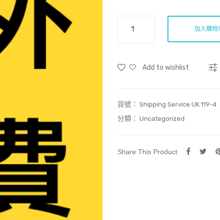
英
加入購物
國
郵
費
Add to wishlist
HKD119.4
數
量
貨號：
Shipping Service UK 119-4
分類：
Uncategorized
Share This Product