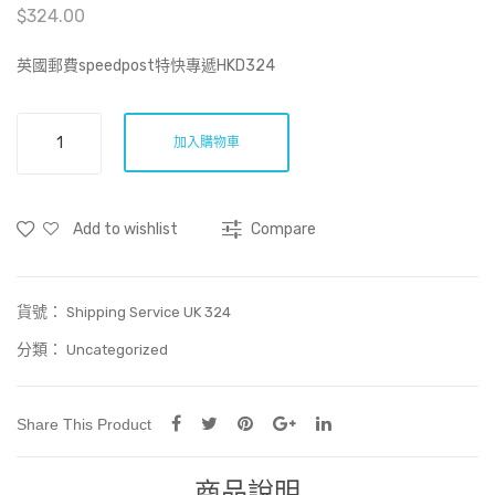
$
324.00
費
郵
空
費
英國郵費speedpost特快專遞HKD324
郵
空
掛
郵
英
加入購物車
號
掛
國
HK
號
郵
費
D81
HK
Add to wishlist
Compare
speedpost
D15
特
8
快
貨號：
專
Shipping Service UK 324
遞
分類：
Uncategorized
HKD324
數
量
Share This Product
商品說明