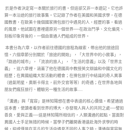
於是作者決定寫一本關於旅行的書。但這卻又非一本遊記。它也許
算一本沿途的旅行故事集。它記錄了作者在美國和英國求學，在德
國教書，在歐美十幾個國家揹包旅行中遇見的人，經歷的事，看過
的風景。他試圖在書裡還原另一個世界──在政治鬥爭、文化偏見、
刻板印象背後的，一個由普通人們組成的世界。
本書分為六章，以作者前往德國的旅程為線索，帶出他的旅途回
憶。六個章節分別關於「旅途的開始」，「大世界中的小敘事」，
「路過的城市」，「流浪的旅人」，「生活的意義」以及「世界主
義」。這六章裡，涵蓋了他在德國高中教授英文辯論和中國文化的
經歷；在異國組織大型活動的體會；在揹包旅行中結識的奇人異事
（過氣明星，奧斯卡得主，前外交官等等）的奇遇；在世界各地與
朋友們瘋狂旅行、體驗另一種生活的故事……
「溝通」與「寬容」是林知陽想在書中表達的核心價值。希望通過
這本書，使讀者看到世界的博大，亦發現人與人的共同之處──譬如
善良，愛與正義──這是林知陽所相信的，人類溝通的起點。當面對
異國人士手足無措的時候，當學子們離開香港遠赴海外求學的時
候，抑或僅是在平凡的生活中遇見不同的人事之時，溝通與寬容無