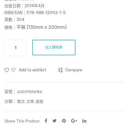
影
鵝
出版日期：2014年4月
音
ISBN/EAN：978-988-12992-1-5
頁數：
304
樂
平裝 (135mm x 200mm
)
規格：
筆
記
這
加入購物車
顆
行
星
Add to wishlist
Compare
上
所
有
貨號：
的
A202110061kb
酒
分類：
,
,
散文
文學
旅遊
館
數
量
Share This Product