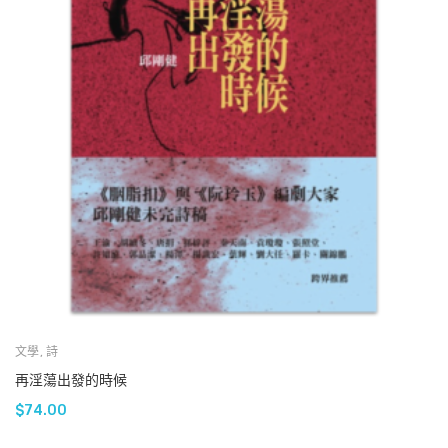
文學
,
詩
再淫蕩出發的時候
$
74.00