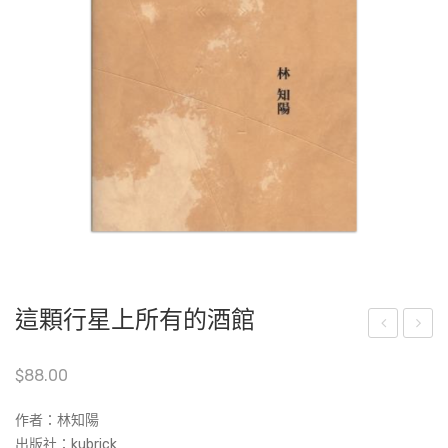
這顆行星上所有的酒館
內
子
$
88.00
音
裏
：
的
作者：林知陽
電
天
出版社：kubrick