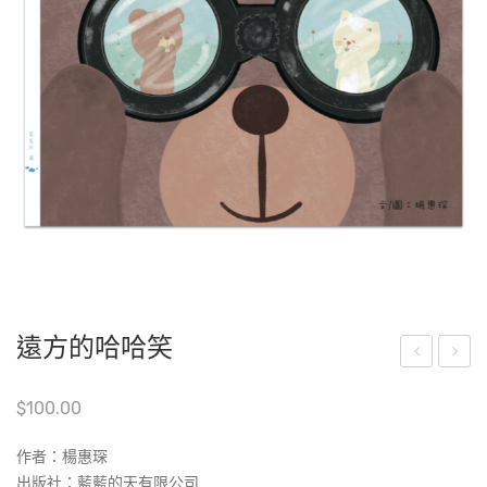
遠方的哈哈笑
小
生
$
100.00
朋
友
作者：楊惠琛
“曼
出版社：藍藍的天有限公司