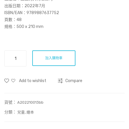
慢
出版日期：2022年7月
煮”
ISBN/EAN：
9789887637752
頁數：48
規格：500 x 210 mm
遠
加入購物車
方
的
哈
Add to wishlist
Compare
哈
笑
數
貨號：
量
A202210013bb
分類：
,
兒童
繪本