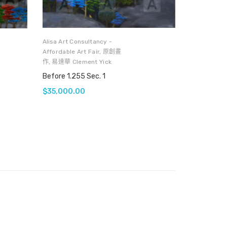
Alisa Art Consultancy -
Affordable Art Fair
,
原創畫
作
,
易達華 Clement Yick
Before 1.255 Sec. 1
$
35,000.00