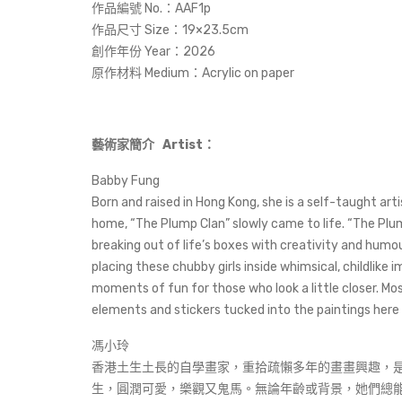
作品編號 No.：AAF1p
作品尺寸 Size：19×23.5cm
創作年份 Year：2026
原作材料 Medium：Acrylic on paper
藝術家簡介 Artist：
Babby Fung
Born and raised in Hong Kong, she is a self-taught art
home, “The Plump Clan” slowly came to life. “The Plu
breaking out of life’s boxes with creativity and humo
placing these chubby girls inside whimsical, childlike
moments of fun for those who look a little closer. Mos
elements and stickers tucked into the paintings here and
馮小玲
香港土生土長的自學畫家，重拾疏懶多年的畫畫興趣，是始
生，圓潤可愛，樂觀又鬼馬。無論年齡或背景，她們總能