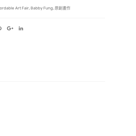
,
,
ordable Art Fair
Babby Fung
原創畫作