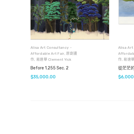
Alisa Art Consultancy -
Alisa Ar
Affordable Art Fair
,
原創畫
Affordabl
作
,
易達華 Clement Yick
作
,
易達華 
Before 1.255 Sec. 2
$
35,000.00
$
6,000