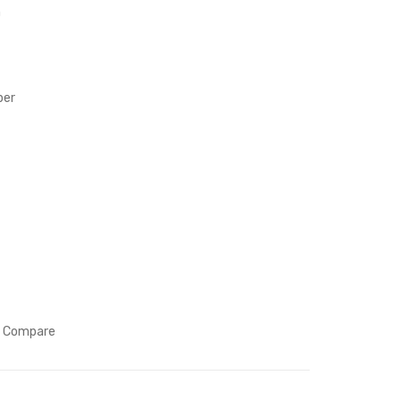
天
Gra
n
空
ce
到
保
悠
持
per
悠
優
的
雅
森
林-
023
100
Tre
es-
023
Compare