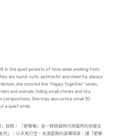
19. In the quiet pockets of time while working from
ey are round, cute, optimistic and cheerful, always
ibition, she created the “Happy Together” series,
ters and animals, hiding small stories and tiny
ion compositions. One may also notice small 3D
ut a quiet smile.
嘟」族群。 「肥嘟嘟」是一群跨越時代與國界的快樂女
玩系列」，以天馬行空、充滿童趣的虛構場景，讓「肥嘟