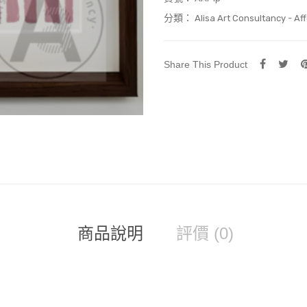
分類：
Alisa Art Consultancy - Aff
Share This Product
商品說明
評價 (0)