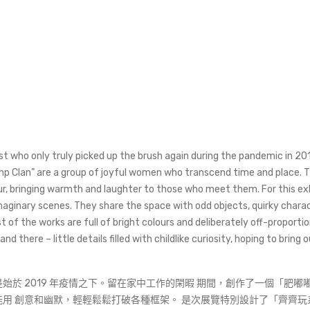
ist who only truly picked up the brush again during the pandemic in 20
mp Clan” are a group of joyful women who transcend time and place. Th
ur, bringing warmth and laughter to those who meet them. For this exh
 imaginary scenes. They share the space with odd objects, quirky charac
t of the works are full of bright colours and deliberately off-proport
 there – little details filled with childlike curiosity, hoping to bring o
於 2019 年疫情之下。留在家中工作的閑暇 期間，創作了一個「肥嘟
用 創意和幽默，輕輕鬆鬆打破各種框架。 是次展覽特別設計了「齊齊