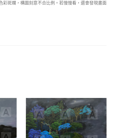
品色彩斑斕，構圖刻意不合比例。若慢慢看，還會發現畫面