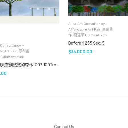
Alisa Art Consultancy -
Affordable Art Fair
,
原創畫
作
,
易達華 Clement Yick
Before 1.255 Sec. 5
t Consultancy -
e Art Fair
,
原創畫
$
35,000.00
Clement Yick
從茫茫的天空到悠悠的森林-007 100Trees-007
.00
Contact Us