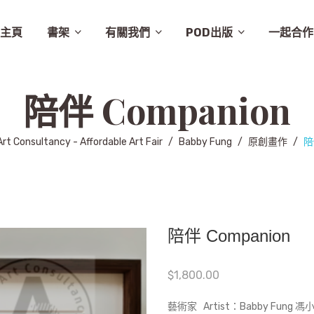
主頁
書架
有關我們
POD出版
一起合作
譚卓文-cheukman
易達華-clement
建築
畫集
月曆
相畫閣
漫畫
特價
素描
城市規劃
繪本
英文
其他
設計
圖文
其他語文
非小說
音樂
勵志
城市
慈善組織
電影
旅遊
學術研究
故事
舞蹈
生活
小說
醫學
社會
攝影
醫學/健康
雜文
歷史
藝術
史地/社會
散文
文化
詩歌
文化藝術
文學
文學/圖文
雜誌
兒童
新書推介
草田推薦
所有商品
聯絡我們
條款及細則
出版聚人
陪伴 Companion
Art Consultancy - Affordable Art Fair
/
Babby Fung
/
原創畫作
/
陪伴
陪伴 Companion
$
1,800.00
藝術家 Artist：Babby Fung 馮