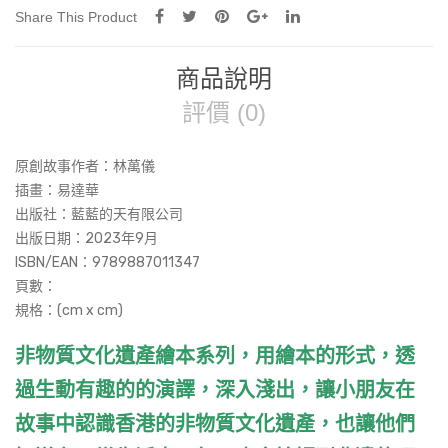
-
Share This Product
南
音
商品說明
和
八
評價 (0)
音
器
原創故事作者：林萬儀
樂
插畫：易達華
的
出版社：藍藍的天有限公司
故
出版日期：2023年9月
事
ISBN/EAN：
9789887011347
數
頁數：
量
規格：(cm x cm)
非物質文化遺產繪本系列，用繪本的形式，透
過生動有趣的的演譯，深入淺出，讓小朋友在
故事中認識香港的非物質文化遺產，也讓他們