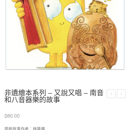
非遺繪本系列 – 又說又唱 – 南音
和八音器樂的故事
遺
遺
繪
繪
$
80.00
本
本
系
系
原創故事作者：林萬儀