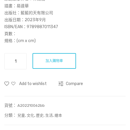
列 –
列 –
插畫：易達華
由
常
出版社：藍藍的天有限公司
出版日期：2023年9月
動
感
ISBN/EAN：
9789887011347
入
恩 –
頁數：
靜 –
粵
規格：(cm x cm)
古
劇
琴
神
非
、
功
加入購物車
遺
功
戲
繪
夫
和
本
Add to wishlist
Compare
系
和
天
列
長
后
–
衫
誕
貨號：
又
A202210062bb
的
的
說
分類：
,
,
,
,
兒童
文化
歷史
生活
繪本
故
故
又
事
事
唱