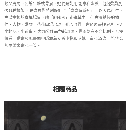
觀又鬼馬。無論年齡或背景，她們總能用 創意和幽默，輕輕鬆鬆打
破各種框架。 是次展覽特別設計了「齊齊玩系列」，以天馬行空、
充滿童趣的虛構場景，讓「肥嘟嘟」走進其中，和 古靈精怪的物
件、人物、動物、花花同場出現。細心欣賞，會發現畫裡藏着不少
小趣味、小故事。 大部分作品色彩斑斕，構圖刻意不合比例。若慢
慢看，還會發現畫面中隱藏着立體小物和貼紙，童心滿 滿，希望為
觀眾帶來會心一笑。
相關商品