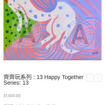
齊齊玩系列 : 13 Happy Together
Series: 13
到
齊
頸
玩
$
1,500.00
都
系
長
列 :