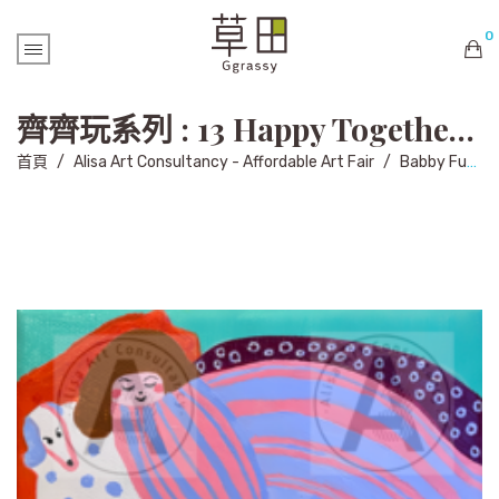
0
購物車內未有商品
齊齊玩系列 : 13 Happy Together Series: 13
首頁
/
Alisa Art Consultancy - Affordable Art Fair
/
Babby Fung