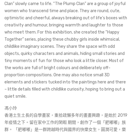
Clan” slowly came to life. “The Plump Clan” are a group of joyful
women who transcend time and place. They are round, cute,
optimistic and cheerful, always breaking out of life’s boxes with
creativity and humour, bringing warmth and laughter to those
who meet them. For this exhibition, she created the “Happy
Together” series, placing these chubby girls inside whimsical,
childlike imaginary scenes. They share the space with odd
objects, quirky characters and animals, hiding small stories and
tiny moments of fun for those who look a little closer. Most of
the works are full of bright colours and deliberately off-
proportion compositions. One may also notice small 3D
elements and stickers tucked into the paintings here and there
– little details filled with childlike curiosity, hoping to bring out a
quiet smile.
馮小玲
香港土生土長的自學畫家，重拾疏懶多年的畫畫興趣，是始於 2019
年疫情之下。留在家中工作的閑暇 期間，創作了一個「肥嘟嘟」族
群。 「肥嘟嘟」是一群跨越時代與國界的快樂女生，圓潤可愛，樂