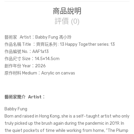
商品說明
評價 (0)
藝術家 Artist：Babby Fung 馮小玲
作品名稱 Title ：齊齊玩系列 : 13 Happy Together series: 13
作品編號 No.：AAF1a13
作品尺寸 Size：14.5×14.5cm
創作年份 Year：2026
原作材料 Medium：Acrylic on canvas
藝術家簡介 Artist：
Babby Fung
Born and raised in Hong Kong, she is a self-taught artist who only
truly picked up the brush again during the pandemic in 2019. In
the quiet pockets of time while working from home, “The Plump