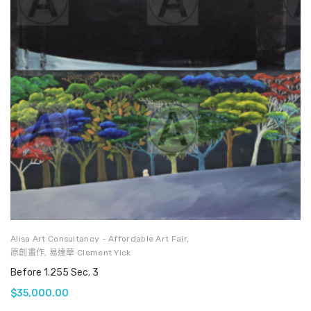
Alisa Art Consultancy - Affordable Art Fair
,
原創畫作
,
易達華 Clement Yick
Before 1.255 Sec. 3
$
35,000.00