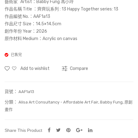
藝術家 Artist：Babby Fung 馮小玲
Lon
4
作品名稱 Title ：齊齊玩系列 : 13 Happy Together series: 13
g
Hap
作品編號 No.：AAF1a13
作品尺寸 Size：14.5×14.5cm
wai
py
創作年份 Year：2026
ting
Tog
原作材料 Medium：Acrylic on canvas
eth
er
已售完
seri
es:
Add to wishlist
Compare
4
貨號：
AAF1a13
分類：
,
,
Alisa Art Consultancy - Affordable Art Fair
Babby Fung
原創
畫作
Share This Product