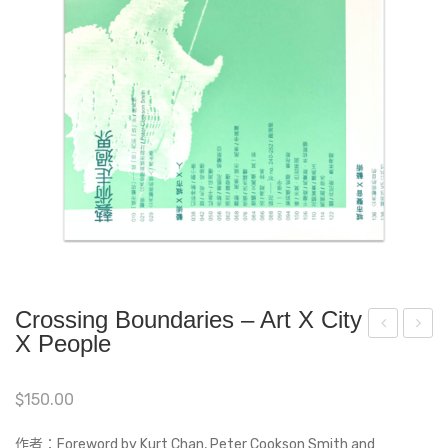
Crossing Boundaries – Art X City
X People
漫
巧
地
無
$
150.00
尋
記
．
‧
作者：Foreword by Kurt Chan, Peter Cookson Smith and