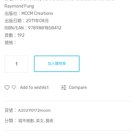
雌
離
Raymond Fung
雌
我
出版社：MCCM Creations
出版日期：2011年08月
地
我
ISBN/EAN：9789881858412
等
所
頁數：192
Wo
規格：
ma
n
Crossing
to
加入購物車
Boundaries
Lov
-
e,
Art
Add to wishlist
Compare
x
Ma
City
n
x
to
貨號：
People
A202110172mccm
Quit
數
分類：
,
,
城市規劃
英文
藝術
量