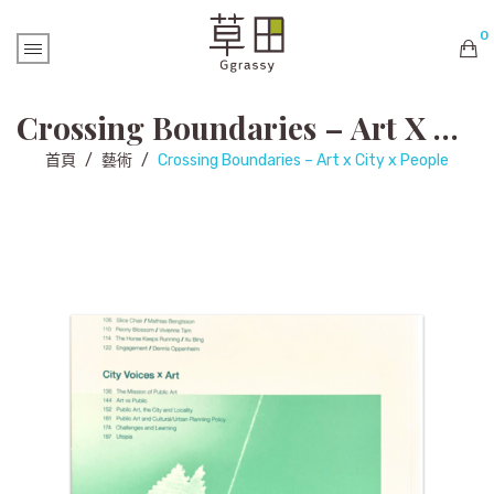
0
購物車內未有商品
Crossing Boundaries – Art X City X People
首頁
/
藝術
/
Crossing Boundaries – Art x City x People