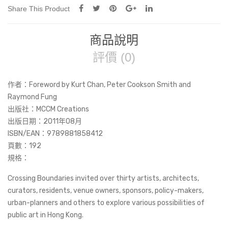
Share This Product
商品說明
評價 (0)
作者：Foreword by Kurt Chan, Peter Cookson Smith and
Raymond Fung
出版社：MCCM Creations
出版日期：2011年08月
ISBN/EAN：9789881858412
頁數：192
規格：
Crossing Boundaries invited over thirty artists, architects,
curators, residents, venue owners, sponsors, policy-makers,
urban-planners and others to explore various possibilities of
public art in Hong Kong.