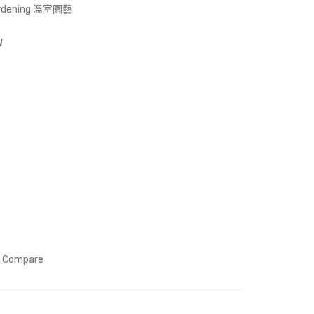
erst
sho
ardening 溫室園藝
and
w
me
W
Compare