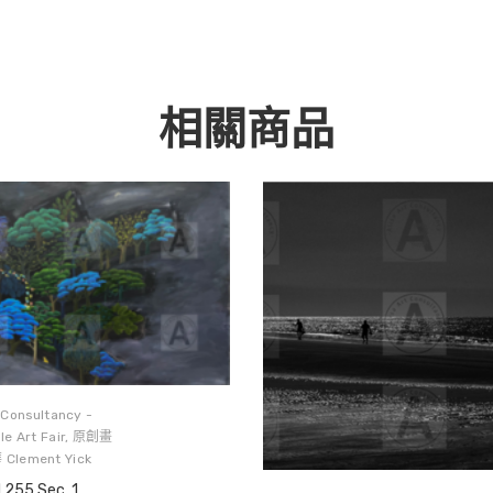
相關商品
t Consultancy -
e Art Fair
,
原創畫
Clement Yick
.255 Sec. 1