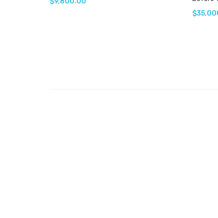
$
9,800.00
$
35,00