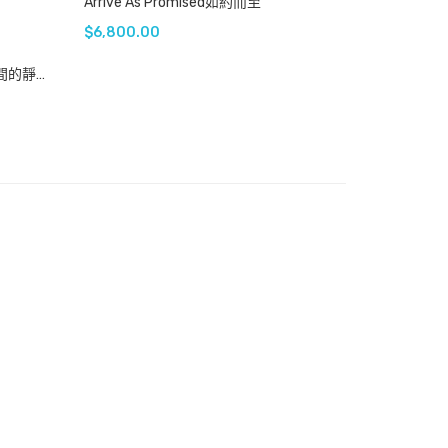
Arrive As Promised如約而至
$
6,800.00
The Quiet Surface Of Time 5 時間的靜痕 5