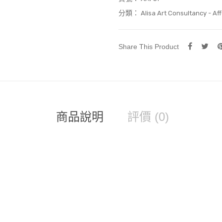
分類：
Alisa Art Consultancy - Aff
Share This Product
商品說明
評價 (0)