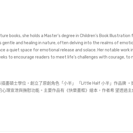
cture books, she holds a Master’s degree in Children’s Book Illustratio
k is gentle and healing in nature, often delving into the realms of emo
dience a quiet space for emotional release and solace. Her notable wor
 seeks to encourage readers to meet life’s challenges with courage, to 
碩士學位，創立了原創角色「小半」 「Little Half 小半」作品
的心理宣泄與撫慰功能。主要作品有《快樂畫框》繪本，作者希 望透過