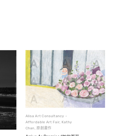
Alisa Art Consultancy -
Affordable Art Fair
,
Kathy
Chan
,
原創畫作