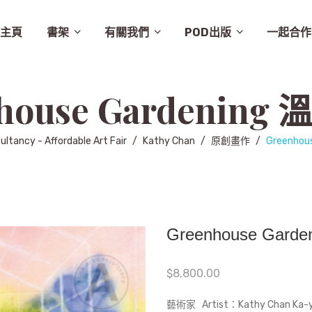
主頁
書架
有關我們
POD出版
一起合作
譚卓文-cheukman
易達華-clement
建築
畫集
月曆
相畫閣
漫畫
特價
素描
城市規劃
繪本
英文
其他
設計
圖文
其他語文
非小說
音樂
勵志
城市
慈善組織
電影
旅遊
學術研究
故事
舞蹈
生活
小說
醫學
社會
攝影
醫學/健康
雜文
歷史
藝術
史地/社會
散文
文化
詩歌
文化藝術
文學
文學/圖文
雜誌
兒童
新書推介
草田推薦
所有商品
聯絡我們
條款及細則
出版聚人
house Gardenin
ultancy - Affordable Art Fair
/
Kathy Chan
/
原創畫作
/
Greenhou
Greenhouse Gar
$
8,800.00
藝術家 Artist：Kathy Chan Ka