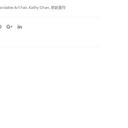
,
,
ordable Art Fair
Kathy Chan
原創畫作