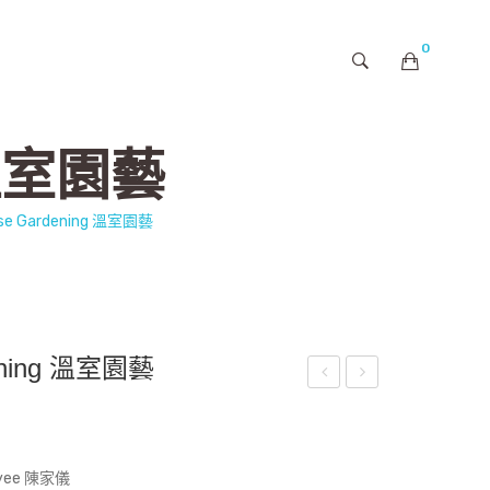
0
購物車內未有商品
g 溫室園藝
se Gardening 溫室園藝
dening 溫室園藝
我
彈
You
All
und
for
-yee 陳家儀