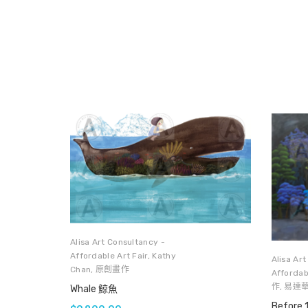
Alisa Art Consultancy -
Affordable Art Fair
,
Kathy
Alisa Ar
Chan
,
原創畫作
Affordabl
作
,
易達華 
Whale 鯨魚
Before 1