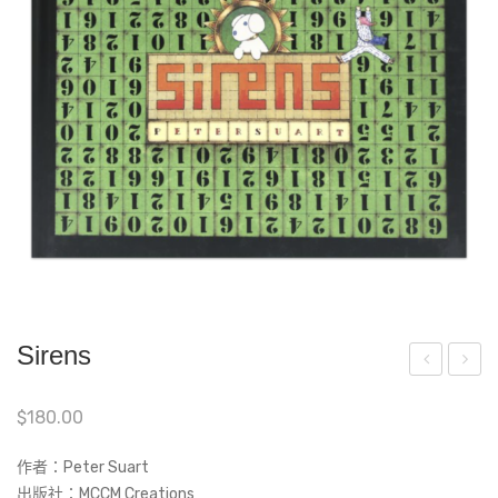
Sirens
eek
he
$
180.00
-a-
Sec
Boo
ret
作者：Peter Suart
Str
of
出版社：MCCM Creations