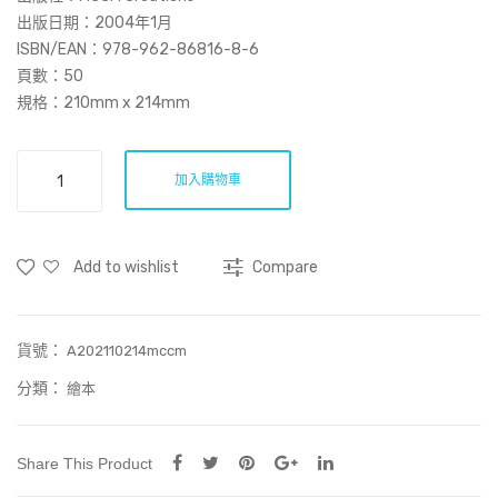
eet
the
出版日期：2004年1月
Uni
ISBN/EAN：978-962-86816-8-6
頁數：50
ver
規格：210mm x 214mm
se
Sirens
加入購物車
數
量
Add to wishlist
Compare
貨號：
A202110214mccm
分類：
繪本
Share This Product