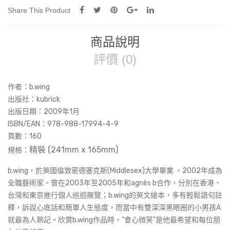
版)
Share This Product
數
量
商品說明
評價 (0)
作者：b.wing
出版社：kubrick
出版日期：2009年1月
ISBN/EAN：978-988-17994-4-9
頁數：
160
精裝 (241mm x 165mm
)
規格：
b.wing，於英國倫敦密德塞克斯(Middlesex)大學畢業 。2002年成為
全職藝術家。曾在2003年至2005年和agnès b合作，分別在香港、
台灣和東京進行個人巡迴展覽；b.wing的英文繪本，多有輕鬆語句註
釋，訴說心底話和簡單人生態度，而當中有雙深深黑眼圈的小男孩A
就最為人熟記。欣賞b.wing作品時，”會心微笑”是他最希望和每位朋