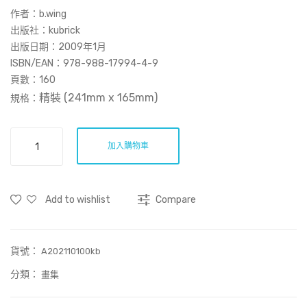
3：
的
作者：b.wing
勞
香
出版社：kubrick
出版日期：2009年1月
動
港
ISBN/EAN：978-988-17994-4-9
情
漫
頁數：
160
景
遊
精裝 (241mm x 165mm
)
規格：
(Ca
n
The
Ma
加入購物車
Whispering
gazi
Game
ne#
and
Add to wishlist
Compare
5
3)
Years
of
貨號：
b.wing
A202110100kb
2004-
分類：
畫集
2008
(再