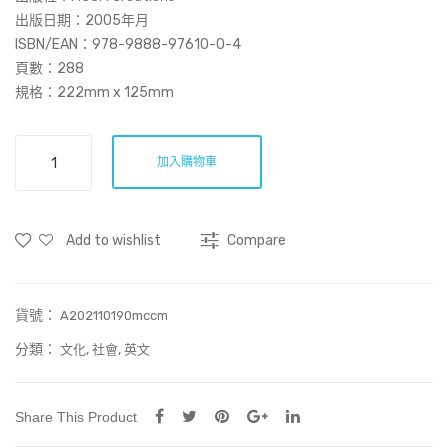
ndp
的
出版日期：2005年月
a
香
ISBN/EAN：978-9888-97610-0-4
頁數：288
Coo
港
規格：222mm x 125mm
k
漫
(So
遊
One
ftb
Wa
加入購物車
Couple
ack)
nde
Two
老
ring
Cultures
爹
Ho
Add to wishlist
Compare
數
媽
ng
量
思
Kon
貨號：
A202110190mccm
廚
g
分類：
,
,
文化
社會
英文
(rep
wit
rint
h
edit
Spir
Share This Product
ion)
its