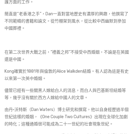
護方面的工作。
簡直是“老香港之手”，Dan一直對當地歷史有濃厚的興趣，他撰寫了
不同範疇的書籍和論文。從竹棚架到風水，從比較中西幽默到參加
中國葬禮。
在第二次世界大戰之前，”禮義之邦”不接受中西婚姻，不論是在英國
還是中國。
Kong確實於1881年與倫敦的Alice Walkden結婚。有人認為這是有史
以來第一次英中婚姻。
儘管已經有一些關黑人嫁給白人的消息，而白人與巴基斯坦結婚等
等，幾乎沒有關於西方人嫁給中國人的文章。
由丹·沃特斯（Dan Waters）博士研究和撰寫，他以自身經歷過半個
世紀這樣的婚姻，《One Couple Two Cultures》出現在全球化加劇
的時化；這種通婚很可能成為二十一世紀的社會現象世紀。