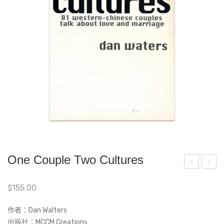
One Couple Two Cultures
ran
幽
$
155.00
dm
靈
a
一
作者：Dan Walters
Gra
起
出版社：MCCM Creations